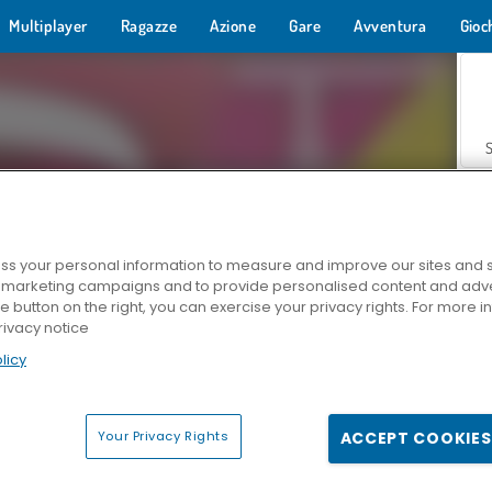
Multiplayer
Ragazze
Azione
Gare
Avventura
Gioc
s your personal information to measure and improve our sites and s
r marketing campaigns and to provide personalised content and adver
Z
he button on the right, you can exercise your privacy rights. For more 
rivacy notice
licy
Your Privacy Rights
ACCEPT COOKIES