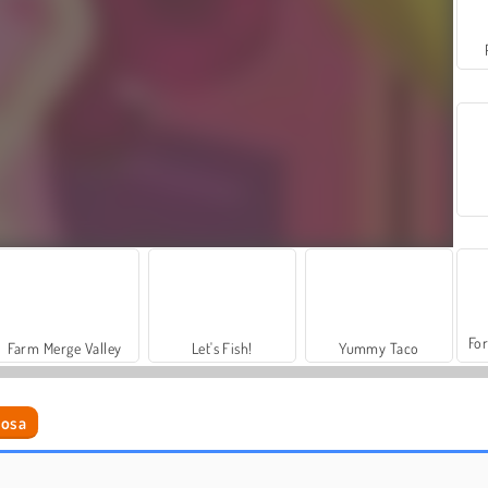
For
Farm Merge Valley
Let's Fish!
Yummy Taco
iosa
Cooking: Korean Lesson
Chef di street food