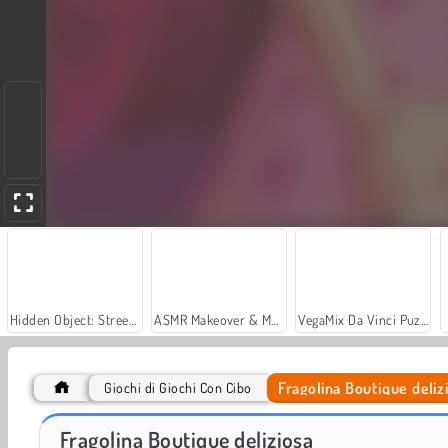
Hidden Object: Street of Secrets
ASMR Makeover & Makeup Studio
VegaMix Da Vinci Puzzles
Fragolina Boutique deliz
Giochi di Giochi Con Cibo
I cupcake di Cindy
Delicious - Emily's New Beginning
Fragolina Boutique deliziosa