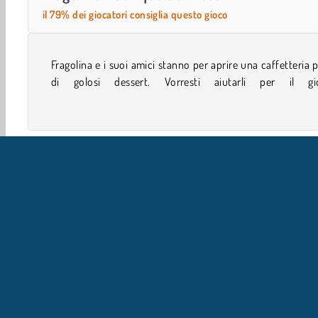
il 79% dei giocatori consiglia questo gioco
Fragolina e i suoi amici stanno per aprire una caffetteria 
dell'inaugurazione? Dovranno cucinare tante torte e a
di golosi dessert. Vorresti aiutarli per il gi
Giocatore Singolo
Giochi Con Cibo
Ragazze
Mobi
IN
L