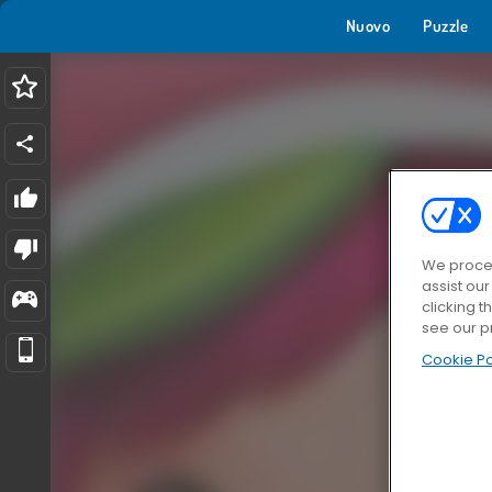
Nuovo
Puzzle
We proces
assist ou
clicking t
see our p
Cookie Po