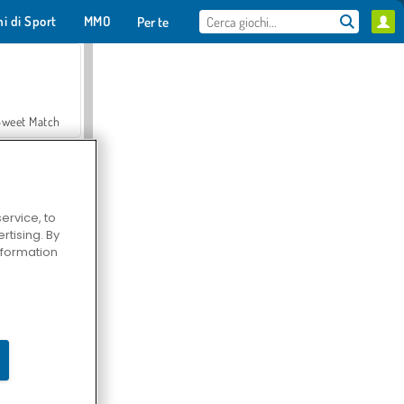
hi di Sport
MMO
Per te
Sweet Match
ervice, to
tising. By
en Solitaire
information
Farmerama