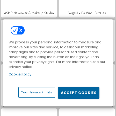
ASMR Makeover & Makeup Studio
VegaMix Da Vinci Puzzles
We process your personal information to measure and
improve our sites and service, to assist our marketing
campaigns and to provide personalised content and
advertising. By clicking the button on the right, you can
Hidden Object: Street of Secrets
World War 2 Shooter
exercise your privacy rights. For more information see our
privacy notice
Cookie Policy
Your Privacy Rights
ACCEPT COOKIES
Farm Merge Valley
Let's Fish!