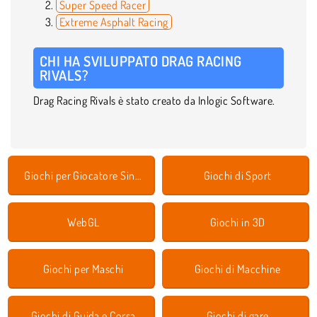
Super Speed Racer
Extreme Asphalt Racing
CHI HA SVILUPPATO DRAG RACING
RIVALS?
Drag Racing Rivals è stato creato da Inlogic Software.
Giochi per Giocatore Singolo
Giochi di Sport
WebGL
Giochi in 3D
Giochi per Maschi
Giochi di Macchine
Giochi di Guida e Corsa
Giochi di gare