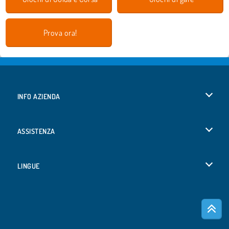
Prova ora!
INFO AZIENDA
Condizioni di utilizzo
ASSISTENZA
La nostra tutela della privacy
Aiuto
LINGUE
Cookies
English
Consenso sui Cookie
Deutsch