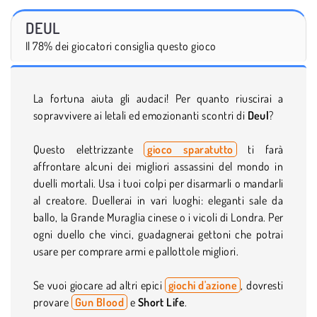
DEUL
Il 78% dei giocatori consiglia questo gioco
La fortuna aiuta gli audaci! Per quanto riuscirai a
sopravvivere ai letali ed emozionanti scontri di
Deul
?
Questo elettrizzante
gioco sparatutto
ti farà
affrontare alcuni dei migliori assassini del mondo in
duelli mortali. Usa i tuoi colpi per disarmarli o mandarli
al creatore. Duellerai in vari luoghi: eleganti sale da
ballo, la Grande Muraglia cinese o i vicoli di Londra. Per
ogni duello che vinci, guadagnerai gettoni che potrai
usare per comprare armi e pallottole migliori.
Se vuoi giocare ad altri epici
giochi d'azione
, dovresti
provare
Gun Blood
e
Short Life
.