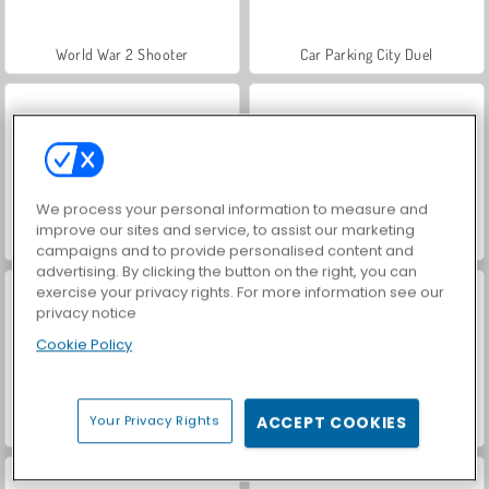
World War 2 Shooter
Car Parking City Duel
We process your personal information to measure and
improve our sites and service, to assist our marketing
Hidden Object: Street of Secrets
VegaMix Da Vinci Puzzles
campaigns and to provide personalised content and
advertising. By clicking the button on the right, you can
exercise your privacy rights. For more information see our
privacy notice
Cookie Policy
Your Privacy Rights
ACCEPT COOKIES
Royal Story
Let's Fish!