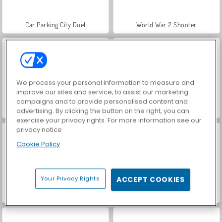
Car Parking City Duel
World War 2 Shooter
We process your personal information to measure and
improve our sites and service, to assist our marketing
campaigns and to provide personalised content and
VegaMix Da Vinci Puzzles
Hidden Object: Street of Secrets
advertising. By clicking the button on the right, you can
exercise your privacy rights. For more information see our
privacy notice
Cookie Policy
Your Privacy Rights
ACCEPT COOKIES
ASMR Makeover & Makeup Studio
Farm Merge Valley