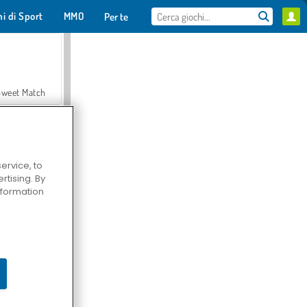
hi di Sport
MMO
Per te
Sweet Match
ervice, to
tising. By
en Solitaire
information
Farmerama