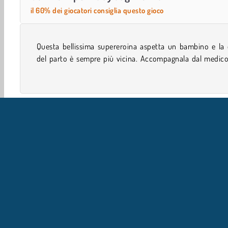
il 60% dei giocatori consiglia questo gioco
Questa bellissima supereroina aspetta un bambino e la 
assicurarti che il bambino stia bene e che la futura mamm
del parto è sempre più vicina. Accompagnala dal medico
Giochi di simulazione
I giochi del momento
Babysitti
IN
L