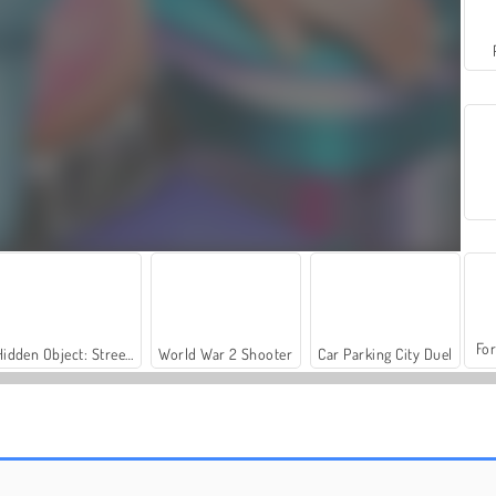
For
Hidden Object: Street of Secrets
World War 2 Shooter
Car Parking City Duel
LadyBug lava i costumi
Gun Builder