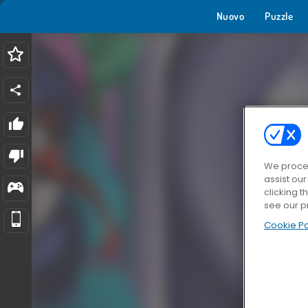
Nuovo
Puzzle
We proces
assist ou
clicking t
see our p
Cookie Po