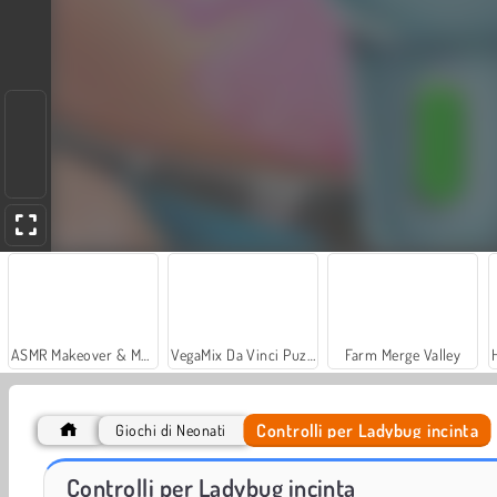
ASMR Makeover & Makeup Studio
VegaMix Da Vinci Puzzles
Farm Merge Valley
Controlli per Ladybug incinta
Giochi di Neonati
Casino World
Let's Fish!
Controlli per Ladybug incinta