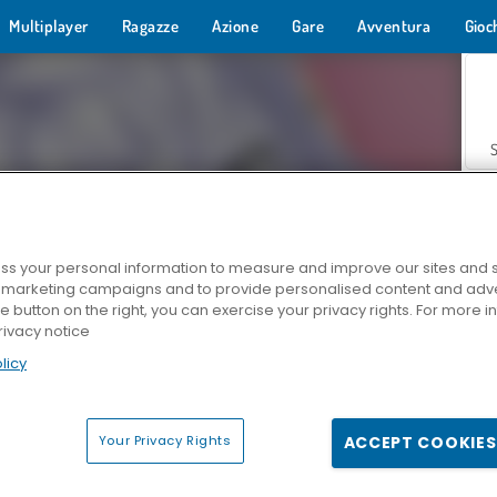
Multiplayer
Ragazze
Azione
Gare
Avventura
Gioc
s your personal information to measure and improve our sites and s
r marketing campaigns and to provide personalised content and adver
Z
he button on the right, you can exercise your privacy rights. For more 
rivacy notice
licy
Your Privacy Rights
ACCEPT COOKIES