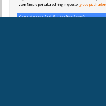
Tyson Ninja e poi salta sul ring in questo
gioco picchiadur
Come si gioca a Body Builder Ring Arena?
Scegli il tuo lottatore a scopri se puoi sconfiggere i
avversari sul ring mentre la folla ti acclama!
Comandi di gioco
USA I TASTI FRECCIA per muoverti.
PREMI Z per sferrare un pugno.
Giocatore Singolo
Torneo
WebGL
Azione
Gi