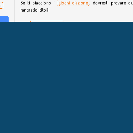
Se ti piacciono i
giochi d'azione
, dovresti provare qu
o
.
fantastici titoli!
Ultimate Boxing
 tuoi
Kung Fu Fighting
Street Rage Fighter
Chi ha sviluppato Body Builder Ring Arena?
Body Builder Ring Arena è stato creato da Zuma Studio.
ochi per Maschi
Lotta in arena
Popolare