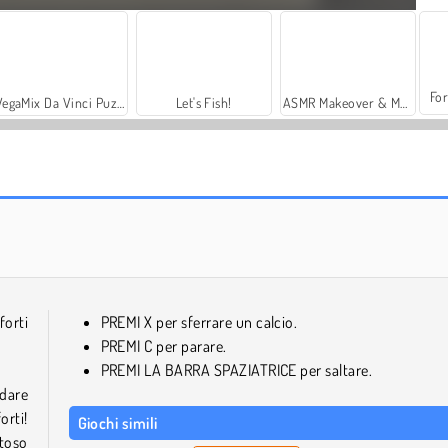
For
VegaMix Da Vinci Puzzles
Let's Fish!
ASMR Makeover & Makeup Studio
Xcross Madness
Basketball.io
orti
PREMI X per sferrare un calcio.
PREMI C per parare.
PREMI LA BARRA SPAZIATRICE per saltare.
ndare
orti!
Giochi simili
ntoso