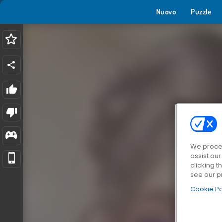
Nuovo
Puzzle
We proces
assist ou
clicking t
see our p
Cookie Po