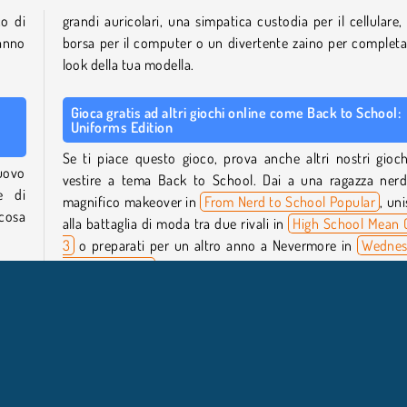
o di
grandi auricolari, una simpatica custodia per il cellulare,
anno
borsa per il computer o un divertente zaino per completar
look della tua modella.
Gioca gratis ad altri giochi online come Back to School:
Uniforms Edition
Se ti piace questo gioco, prova anche altri nostri gioch
uovo
vestire a tema Back to School. Dai a una ragazza ner
e di
magnifico makeover in
From Nerd to School Popular
, uni
lcosa
alla battaglia di moda tra due rivali in
High School Mean G
3
o preparati per un altro anno a Nevermore in
Wednes
Dark Academia
.
me a
look
Chi ha creato Back to School: Uniforms Edition?
on un
Back to School: Uniforms Edition
è stato creato da Gamer
tti i
Quando è stato pubblicato Back to School: Uniforms