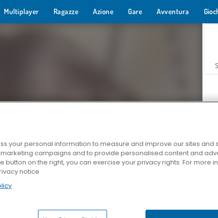
Multiplayer
Ragazze
Azione
Gare
Avventura
Gioc
s your personal information to measure and improve our sites and s
r marketing campaigns and to provide personalised content and adver
Z
he button on the right, you can exercise your privacy rights. For more 
rivacy notice
licy