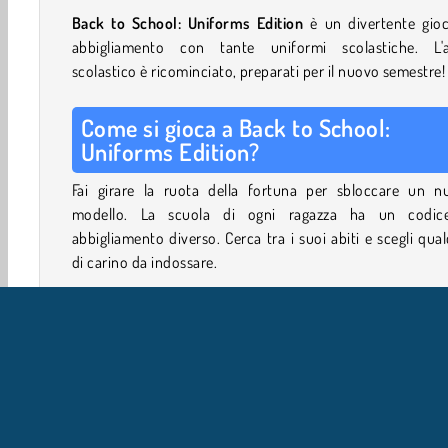
Back to School: Uniforms Edition
è un divertente gioc
abbigliamento con tante uniformi scolastiche. L'
scolastico è ricominciato, preparati per il nuovo semestre!
Come si gioca a Back to School:
Uniforms Edition?
Fai girare la ruota della fortuna per sbloccare un n
modello. La scuola di ogni ragazza ha un codic
abbigliamento diverso. Cerca tra i suoi abiti e scegli qua
di carino da indossare.
Solo perché queste ragazze devono indossare un'unifor
scuola, non significa che non possano rendere il loro 
unico. Puoi aiutare ogni ragazza a esprimere se stessa c
bel taglio di capelli e degli accessori originali.
Tocca i cerchi sul lato destro dello schermo per sfogliare tu