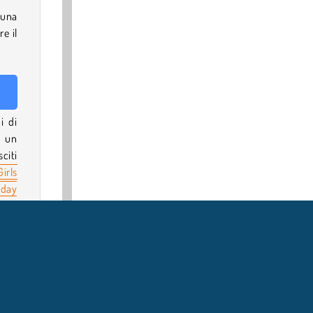
 una
e il
i di
d un
sciti
irls
day
ina.