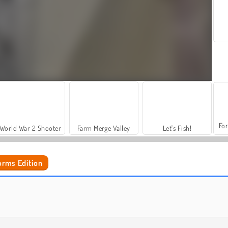
For
World War 2 Shooter
Farm Merge Valley
Let's Fish!
orms Edition
From Nerd To School Popular
Dotted Girl: Back to School