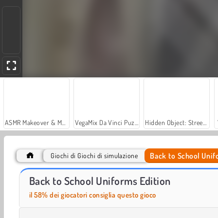
ASMR Makeover & Makeup Studio
VegaMix Da Vinci Puzzles
Hidden Object: Street of Secrets
Back to School Unif
Giochi di Giochi di simulazione
Car Parking City Duel
Sort And Style: Back To School
Back to School Uniforms Edition
il 58% dei giocatori consiglia questo gioco