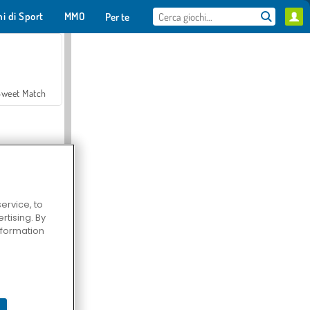
hi di Sport
MMO
Per te
Sweet Match
ervice, to
tising. By
en Solitaire
information