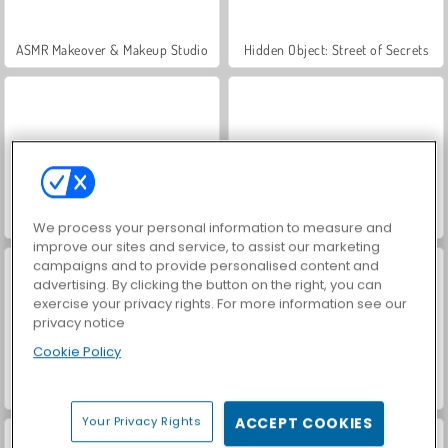
ASMR Makeover & Makeup Studio
Hidden Object: Street of Secrets
VegaMix Da Vinci Puzzles
World War 2 Shooter
We process your personal information to measure and
improve our sites and service, to assist our marketing
campaigns and to provide personalised content and
advertising. By clicking the button on the right, you can
exercise your privacy rights. For more information see our
privacy notice
Cookie Policy
Farm Merge Valley
Car Parking City Duel
Your Privacy Rights
ACCEPT COOKIES