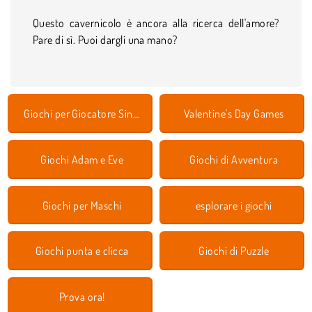
Questo cavernicolo è ancora alla ricerca dell'amore?
Pare di sì. Puoi dargli una mano?
Giochi per Giocatore Singolo
Valentine's Day Games
Giochi Adam e Eve
Giochi di Avventura
Giochi per Maschi
esplorare i giochi
Giochi punta e clicca
Giochi di Puzzle
Prova ora!