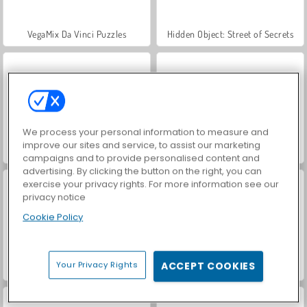
VegaMix Da Vinci Puzzles
Hidden Object: Street of Secrets
We process your personal information to measure and
improve our sites and service, to assist our marketing
World War 2 Shooter
Royal Story
campaigns and to provide personalised content and
advertising. By clicking the button on the right, you can
exercise your privacy rights. For more information see our
privacy notice
Cookie Policy
Your Privacy Rights
ACCEPT COOKIES
Let's Fish!
ASMR Makeover & Makeup Studio