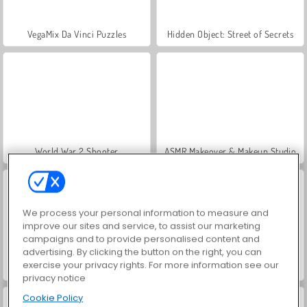
VegaMix Da Vinci Puzzles
Hidden Object: Street of Secrets
World War 2 Shooter
ASMR Makeover & Makeup Studio
We process your personal information to measure and
improve our sites and service, to assist our marketing
campaigns and to provide personalised content and
advertising. By clicking the button on the right, you can
exercise your privacy rights. For more information see our
Farm Merge Valley
Car Parking City Duel
privacy notice
Cookie Policy