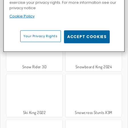
exercise your privacy rights. For more information see our
privacy notice
Cookie Policy
Ski King
Sweeper Curling
Your Privacy Rights
ACCEPT COOKIES
Snow Rider 3D
Snowboard King 2024
Ski King 2022
Snowcross Stunts X3M