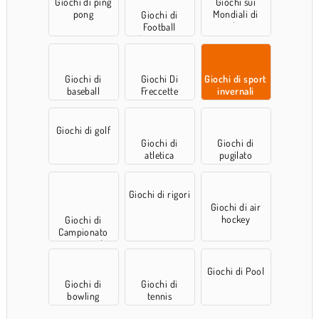
Giochi di ping
Giochi sui
pong
Mondiali di
Giochi di
calcio
Football
Americano
Giochi di
Giochi Di
Giochi di sport
baseball
Freccette
invernali
Giochi di golf
Giochi di
Giochi di
atletica
pugilato
Giochi di rigori
Giochi di air
hockey
Giochi di
Campionato
europeo di
calcio
Giochi di Pool
Giochi di
Giochi di
bowling
tennis