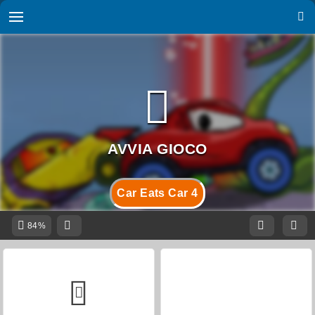
Car Eats Car 4
84%