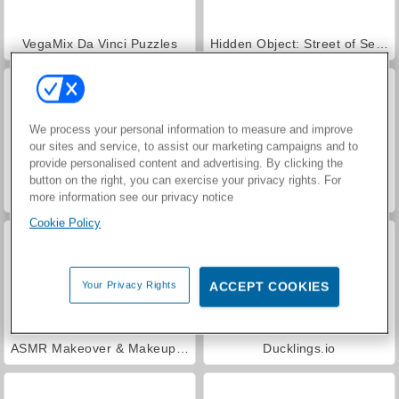
VegaMix Da Vinci Puzzles
Hidden Object: Street of Secrets
We process your personal information to measure and improve
our sites and service, to assist our marketing campaigns and to
provide personalised content and advertising. By clicking the
button on the right, you can exercise your privacy rights. For
World War 2 Shooter
Car Parking City Duel
more information see our privacy notice
Cookie Policy
Your Privacy Rights
ACCEPT COOKIES
ASMR Makeover & Makeup Studio
Ducklings.io