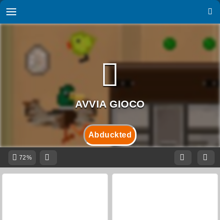
Abduckted
72%