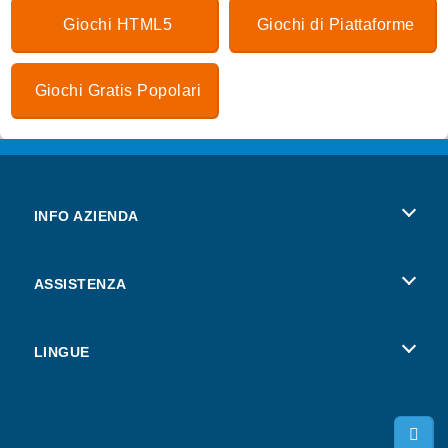
Giochi HTML5
Giochi di Piattaforme
Giochi Gratis Popolari
INFO AZIENDA
Condizioni di utilizzo
ASSISTENZA
La nostra tutela della privacy
Aiuto
LINGUE
Cookies
Deutsch
Consenso sui Cookie