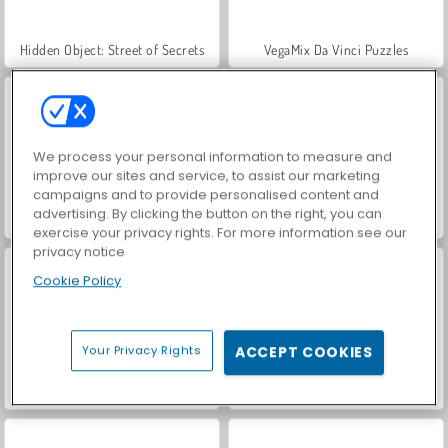
Hidden Object: Street of Secrets
VegaMix Da Vinci Puzzles
We process your personal information to measure and
improve our sites and service, to assist our marketing
campaigns and to provide personalised content and
advertising. By clicking the button on the right, you can
Farm Merge Valley
ASMR Makeover & Makeup Studio
exercise your privacy rights. For more information see our
privacy notice
Cookie Policy
Your Privacy Rights
ACCEPT COOKIES
World War 2 Shooter
Royal Story