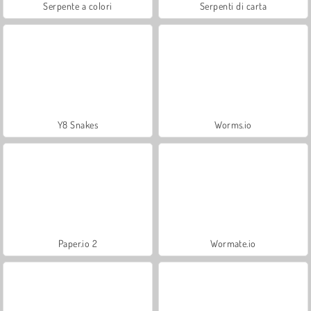
Serpente a colori
Serpenti di carta
Y8 Snakes
Worms.io
Paper.io 2
Wormate.io