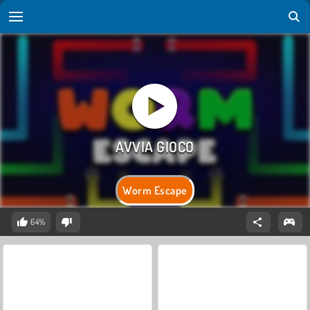
Worm Escape
64%