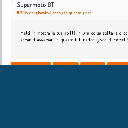
ASMR Makeover & Makeup Studio
Motocross: sfida decisiva
Supermoto GT
il 79% dei giocatori consiglia questo gioco
Metti in mostra le tua abilità in una corsa solitaria o c
cerchi una sfida davvero impegnativa, seleziona una 
accaniti avversari in questo futuristico gioco di corse! 
Giocatore Singolo
Acrobazie
Y8 Giochi
Giochi p
IN
L