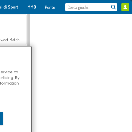
hi di Sport
MMO
Per te
Sweet Match
ervice, to
tising. By
en Solitaire
information
Farmerama