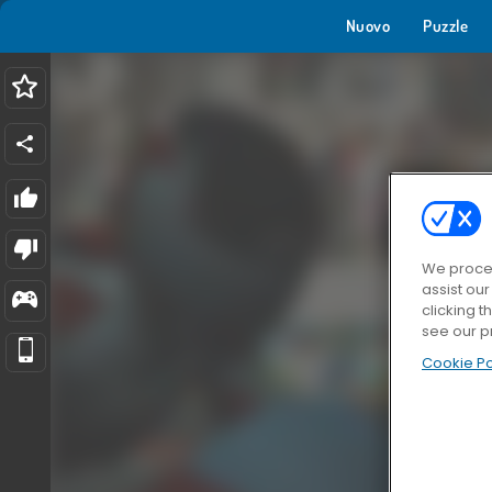
Nuovo
Puzzle
We proces
assist ou
clicking t
see our p
Cookie Po