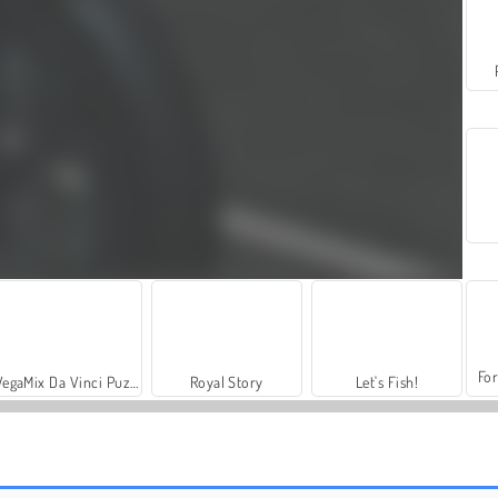
For
VegaMix Da Vinci Puzzles
Royal Story
Let's Fish!