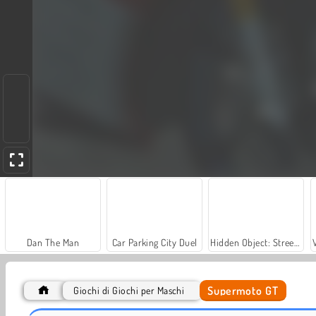
Dan The Man
Car Parking City Duel
Hidden Object: Street of Secrets
Supermoto GT
Giochi di Giochi per Maschi