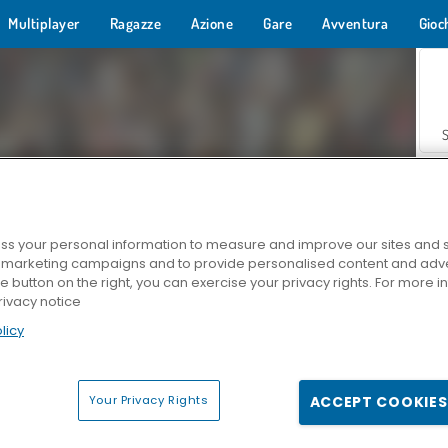
Multiplayer
Ragazze
Azione
Gare
Avventura
Gioc
s your personal information to measure and improve our sites and s
r marketing campaigns and to provide personalised content and adver
Z
he button on the right, you can exercise your privacy rights. For more 
rivacy notice
licy
Your Privacy Rights
ACCEPT COOKIES