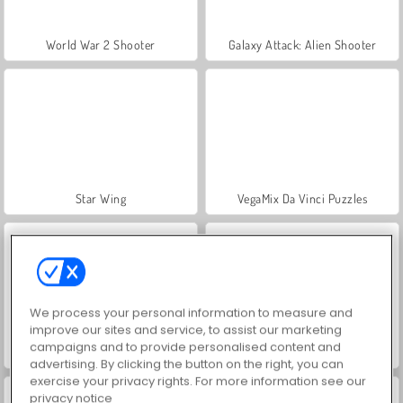
World War 2 Shooter
Galaxy Attack: Alien Shooter
Star Wing
VegaMix Da Vinci Puzzles
We process your personal information to measure and
improve our sites and service, to assist our marketing
campaigns and to provide personalised content and
Squadra di cecchini 2
Gun Blood
advertising. By clicking the button on the right, you can
exercise your privacy rights. For more information see our
privacy notice