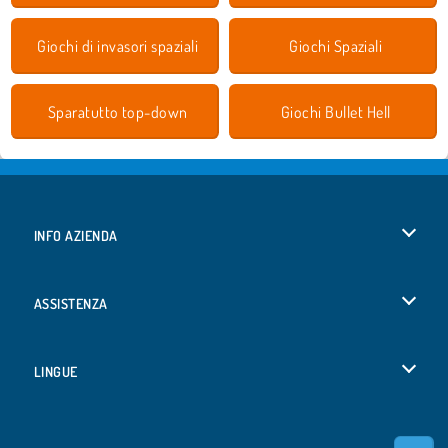
Giochi di invasori spaziali
Giochi Spaziali
Sparatutto top-down
Giochi Bullet Hell
INFO AZIENDA
Condizioni di utilizzo
ASSISTENZA
La nostra tutela della privacy
Aiuto
LINGUE
Cookies
English