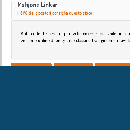
Farm Merge Valley
Car Parking City Duel
Mahjong Linker
il 81% dei giocatori consiglia questo gioco
Abbina le tessere il più velocemente possibile in qu
sei bloccato e non hai più mosse possibili, clicca s
versione online di un grande classico tra i giochi da tavol
Giocatore Singolo
Carte e da tavolo
Concentrazione
IN
L