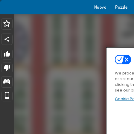
Nuovo
Puzzle
We proces
assist ou
clicking t
see our p
Cookie Po