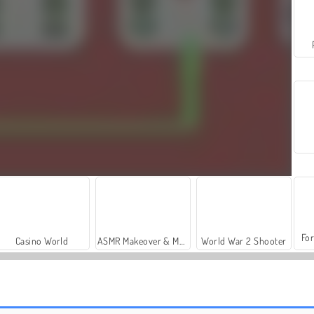
For
Casino World
ASMR Makeover & Makeup Studio
World War 2 Shooter