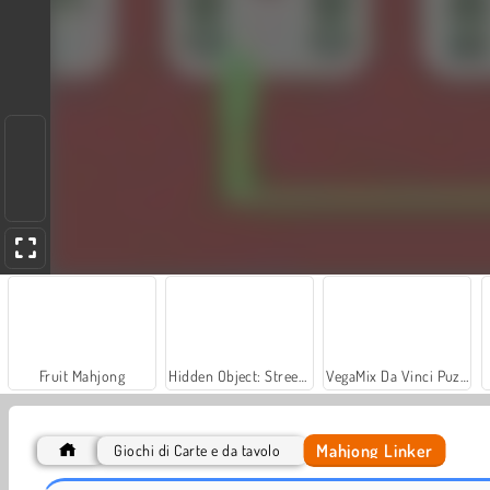
Fruit Mahjong
Hidden Object: Street of Secrets
VegaMix Da Vinci Puzzles
Mahjong Linker
Giochi di Carte e da tavolo