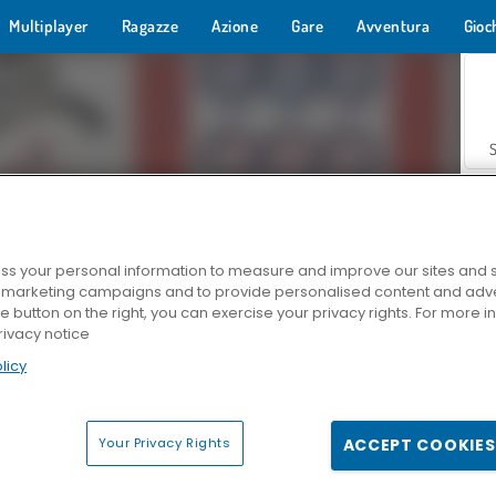
Multiplayer
Ragazze
Azione
Gare
Avventura
Gioc
s your personal information to measure and improve our sites and s
r marketing campaigns and to provide personalised content and adver
Z
he button on the right, you can exercise your privacy rights. For more 
rivacy notice
licy
Your Privacy Rights
ACCEPT COOKIES