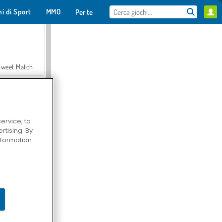
hi di Sport
MMO
Per te
Sweet Match
ervice, to
tising. By
en Solitaire
information
Farmerama