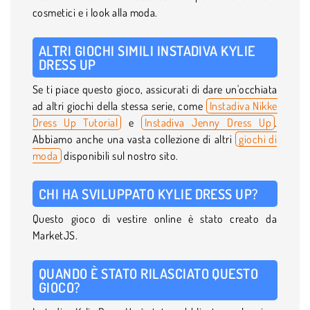
cosmetici e i look alla moda.
ALTRI GIOCHI SIMILI INSTADIVA KYLIE
DRESS UP
Se ti piace questo gioco, assicurati di dare un'occhiata
ad altri giochi della stessa serie, come
Instadiva Nikke
Dress Up Tutorial
e
Instadiva Jenny Dress Up
.
Abbiamo anche una vasta collezione di altri
giochi di
moda
disponibili sul nostro sito.
CHI HA SVILUPPATO KYLIE DRESS UP?
Questo gioco di vestire online è stato creato da
MarketJS.
QUANDO È STATO RILASCIATO QUESTO
GIOCO?