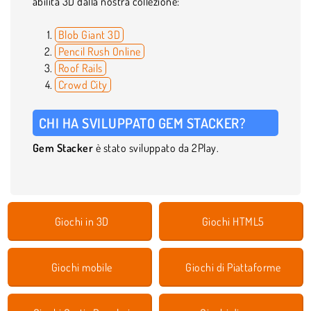
abilità 3D dalla nostra collezione:
Blob Giant 3D
Pencil Rush Online
Roof Rails
Crowd City
CHI HA SVILUPPATO GEM STACKER?
Gem Stacker
è stato sviluppato da 2Play.
Giochi in 3D
Giochi HTML5
Giochi mobile
Giochi di Piattaforme