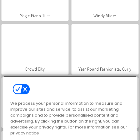
Magic Piano Tiles
Windy Slider
Crowd City
Year Round Fashionista: Curly
We process your personal information to measure and
improve our sites and service, to assist our marketing
campaigns and to provide personalised content and
advertising. By clicking the button on the right, you can
Hidden Object: Street of Secrets
VegaMix Da Vinci Puzzles
exercise your privacy rights. For more information see our
privacy notice