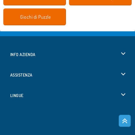
Giochi di Puzzle
INFO AZIENDA
Condizioni di utilizzo
ASSISTENZA
La nostra tutela della privacy
Aiuto
LINGUE
Cookies
English
Consenso sui Cookie
Deutsch