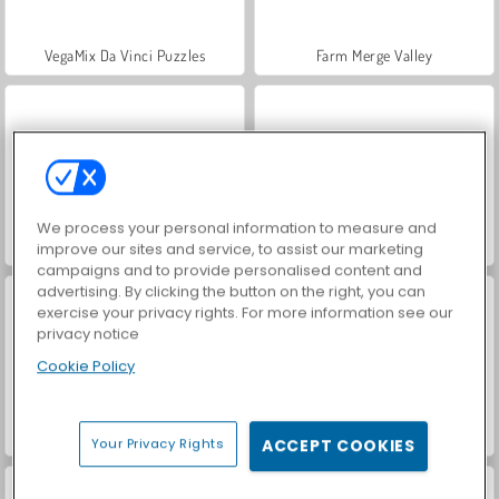
VegaMix Da Vinci Puzzles
Farm Merge Valley
We process your personal information to measure and
Hidden Object: Street of Secrets
ASMR Makeover & Makeup Studio
improve our sites and service, to assist our marketing
campaigns and to provide personalised content and
advertising. By clicking the button on the right, you can
exercise your privacy rights. For more information see our
privacy notice
Cookie Policy
World War 2 Shooter
Car Parking City Duel
Your Privacy Rights
ACCEPT COOKIES