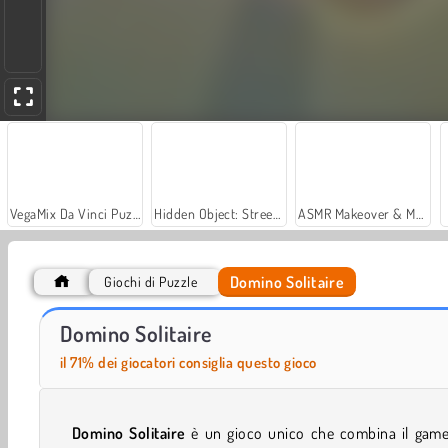
VegaMix Da Vinci Puzzles
Hidden Object: Street of Secrets
ASMR Makeover & Makeup Studio
Domino Solitaire
Giochi di Puzzle
Grand Mahjong Connect
Super Ninja Balloon
Domino Solitaire
il 71% dei giocatori consiglia questo gioco
Domino Solitaire
è un gioco unico che combina il game