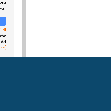
 una
rva.
i di
che
 dei
one