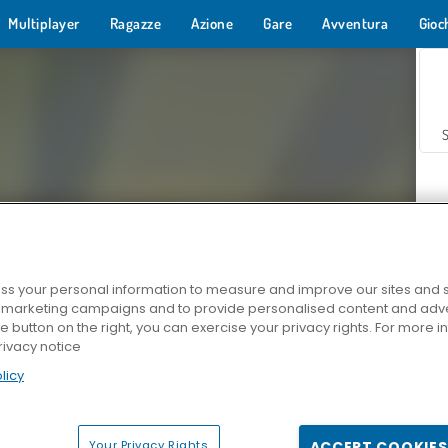
Multiplayer
Ragazze
Azione
Gare
Avventura
Gioc
s your personal information to measure and improve our sites and s
r marketing campaigns and to provide personalised content and adver
Z
he button on the right, you can exercise your privacy rights. For more 
rivacy notice
licy
Your Privacy Rights
ACCEPT COOKIES