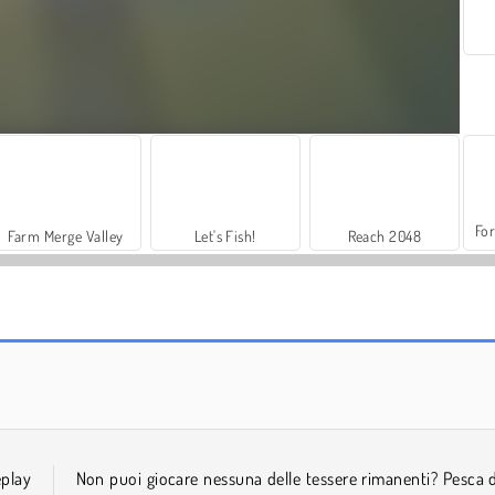
For
Farm Merge Valley
Let's Fish!
Reach 2048
My Castle: Merge and Story
Jigsolitaire
play
Non puoi giocare nessuna delle tessere rimanenti? Pesca d