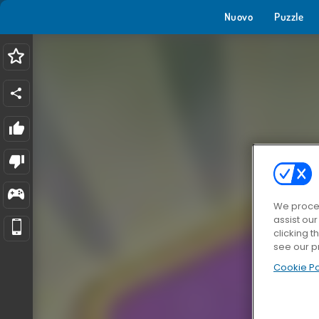
Nuovo
Puzzle
We proces
assist ou
clicking t
see our p
Cookie Po