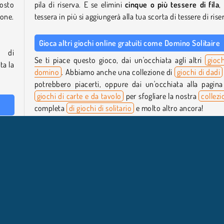
posto
pila di riserva. E se elimini
cinque o più tessere di fila
,
lone.
tessera in più si aggiungerà alla tua scorta di tessere di rise
Gioca altri giochi online gratuiti come Domino Solitaire
e di
Se ti piace questo gioco, dai un'occhiata agli altri
gioch
ta la
domino
. Abbiamo anche una collezione di
giochi di dadi
potrebbero piacerti, oppure dai un'occhiata alla pagina
giochi di carte e da tavolo
per sfogliare la nostra
collezi
completa
di giochi di solitario
e molto altro ancora!
volo.
Chi ha creato Domino Solitaire?
no o
nella
Domino Solitaire
è stato creato da GameBerry Studio.
o per
Quando è stato pubblicato Domino Solitaire?
Questo gioco è stato pubblicato l'8 luglio 2025.
umero
sera
ato,