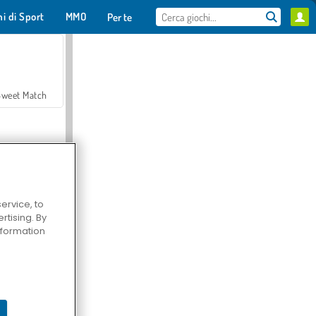
hi di Sport
MMO
Per te
Sweet Match
ervice, to
tising. By
en Solitaire
information