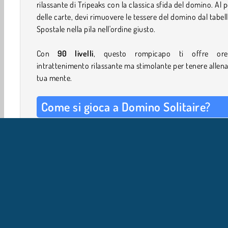
rilassante di Tripeaks con la classica sfida del domino. Al 
delle carte, devi rimuovere le tessere del domino dal tabel
Spostale nella pila nell'ordine giusto.
Con
90 livelli
, questo rompicapo ti offre or
intrattenimento rilassante ma stimolante per tenere allena
tua mente.
Come si gioca a Domino Solitaire?
L'obiettivo è rimuovere tutte le tessere del domino dal ta
Puoi scartare una tessera se il numero di punti su u
entrambi i lati è uguale a quello della tessera più in alto 
pila degli scarti. Rimuovi le tessere del domino in alt
scoprire quelle nascoste sotto.
Se posizioni una tessera di lato, puoi scegliere quale n
abbinare. Se
entrambi i numeri
corrispondono alla tes
superiore, anche il tuo domino verrà posizionato di l