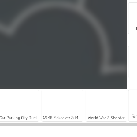
For
Car Parking City Duel
ASMR Makeover & Makeup Studio
World War 2 Shooter