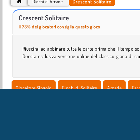
Crescent Solitaire
Giochi di Arcade
Farm Merge Valley
Royal Story
Crescent Solitaire
il 73% dei giocatori consiglia questo gioco
Riuscirai ad abbinare tutte le carte prima che il tempo s
molto più impegnativa di quello che sembra: se ti blocchi
Questa esclusiva versione online del classico gioco di ca
Giocatore Singolo
Giochi di Solitaire
Arcade
Cart
HTML5
Puzzle