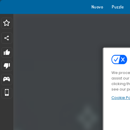
Nuovo
Puzzle
We proces
assist ou
clicking t
see our p
Cookie Po