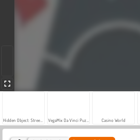
Hidden Object: Street of Secrets
VegaMix Da Vinci Puzzles
Casino World