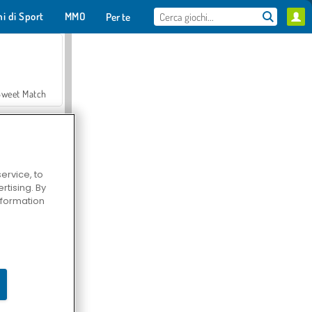
hi di Sport
MMO
Per te
Sweet Match
ervice, to
tising. By
en Solitaire
information
Farmerama