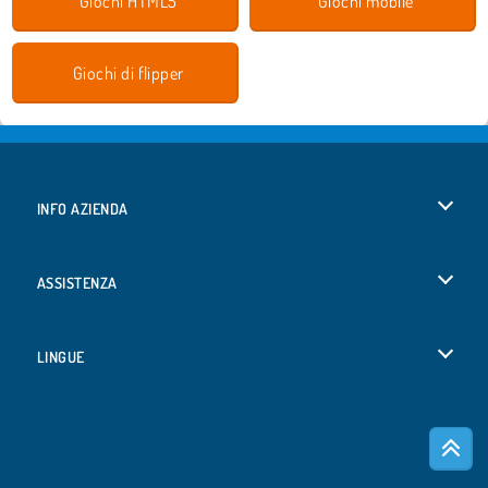
Giochi HTML5
Giochi mobile
Giochi di flipper
INFO AZIENDA
Condizioni di utilizzo
ASSISTENZA
La nostra tutela della privacy
Aiuto
LINGUE
Cookies
Русский
Consenso sui Cookie
Bahasa Indonesia