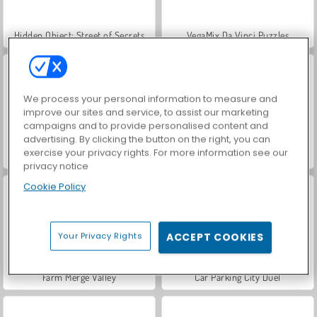
Hidden Object: Street of Secrets
VegaMix Da Vinci Puzzles
We process your personal information to measure and
improve our sites and service, to assist our marketing
campaigns and to provide personalised content and
advertising. By clicking the button on the right, you can
exercise your privacy rights. For more information see our
ASMR Makeover & Makeup Studio
World War 2 Shooter
privacy notice
Cookie Policy
Your Privacy Rights
ACCEPT COOKIES
Farm Merge Valley
Car Parking City Duel