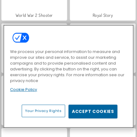
World War 2 Shooter
Royal Story
We process your personal information to measure and
improve our sites and service, to assist our marketing
campaigns and to provide personalised content and
Let's Fish!
Farm Merge Valley
advertising. By clicking the button on the right, you can
exercise your privacy rights. For more information see our
privacy notice
Cookie Policy
Your Privacy Rights
ACCEPT COOKIES
Car Parking City Duel
VegaMix Da Vinci Puzzles