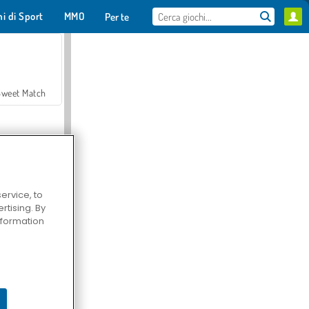
hi di Sport
MMO
Per te
Sweet Match
ervice, to
tising. By
en Solitaire
information