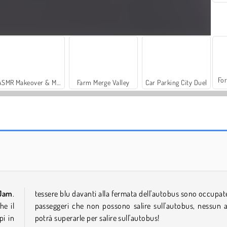
For
ASMR Makeover & Makeup Studio
Farm Merge Valley
Car Parking City Duel
Mahjong Cute Tiles
Grand Mahjong Connect
 Jam
.
tessere blu davanti alla fermata dell'autobus sono occupat
he il
passeggeri che non possono salire sull'autobus, nessun a
pi in
potrà superarle per salire sull'autobus!