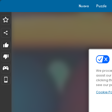
Nuovo
Puzzle
We proces
assist ou
clicking t
see our p
Cookie Po