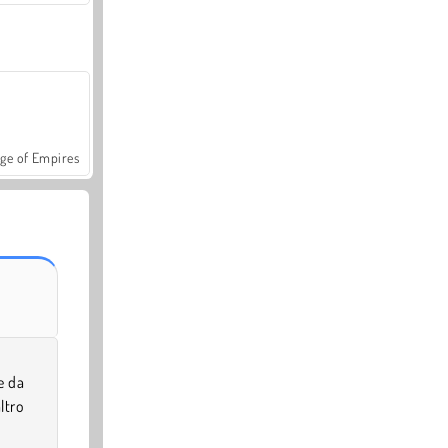
ge of Empires
e da
ltro