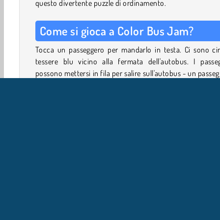
questo divertente puzzle di ordinamento.
Come si gioca a Color Bus Jam?
Tocca un passeggero per mandarlo in testa. Ci sono ci
tessere blu vicino alla fermata dell'autobus. I passeg
possono mettersi in fila per salire sull'autobus - un passe
per casella!
I passeggeri possono salire solo su un autobus dello s
colore. Possono raggiungere la fermata dell'autobus solo 
loro percorso non è bloccato da acqua, edifici o altri stic
Cerca di trovare un modo per liberare un percorso
permetta ai passeggeri giusti di arrivare in testa. Se le c
Giochi in 3D
Giochi Per La Mente
HTML5
Giochi 