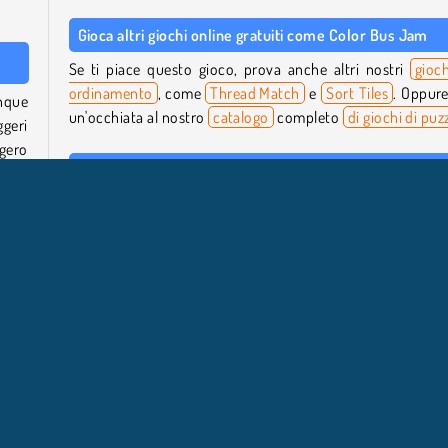
Gioca altri giochi online gratuiti come Color Bus Jam
Se ti piace questo gioco, prova anche altri nostri
gioch
ordinamento
, come
Thread Match
e
Sort Tiles
. Oppure
nque
un'occhiata al nostro
catalogo
completo
di giochi di puz
geri
ggero
Chi ha creato Color Bus Jam?
Color Bus Jam
è stato creato da Playgama.
tesso
se il
Quando è stato pubblicato Color Bus Jam?
kmen.
Questo gioco è stato pubblicato il 16 gennaio 2026.
 che
inque
Di Logica
Match 3
Mobile
Popolare
Puzzle
Prova