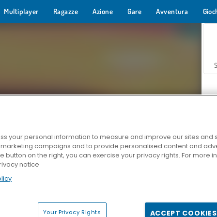
Multiplayer
Ragazze
Azione
Gare
Avventura
Gioc
s your personal information to measure and improve our sites and s
r marketing campaigns and to provide personalised content and adver
Z
he button on the right, you can exercise your privacy rights. For more 
rivacy notice
licy
Your Privacy Rights
ACCEPT COOKIES