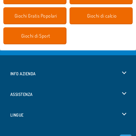
Giochi Gratis Popolari
Giochi di calcio
Giochi di Sport
INFO AZIENDA
Condizioni di utilizzo
ASSISTENZA
La nostra tutela della privacy
Aiuto
LINGUE
Cookies
Deutsch