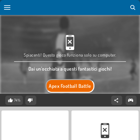
Spiacenti! Questo gioco funziona solo su computer.
Dai un'occhiata a questi fantastici giochi!
Apex Football Battle
74%