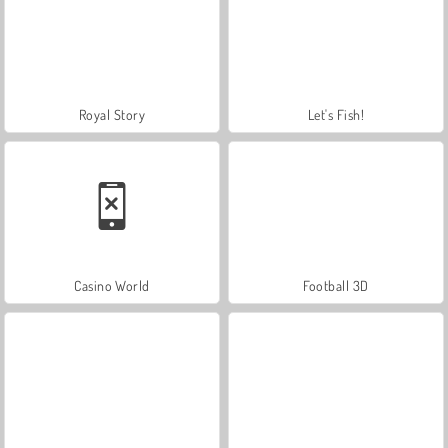
Royal Story
Let's Fish!
Casino World
Football 3D