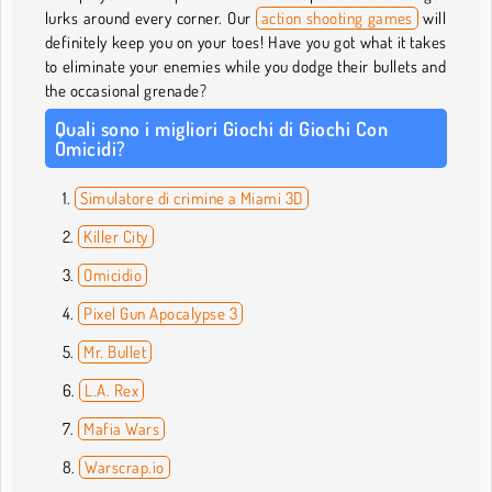
lurks around every corner. Our
action shooting games
will
definitely keep you on your toes! Have you got what it takes
to eliminate your enemies while you dodge their bullets and
the occasional grenade?
Quali sono i migliori Giochi di Giochi Con
Omicidi?
Simulatore di crimine a Miami 3D
Killer City
Omicidio
Pixel Gun Apocalypse 3
Mr. Bullet
L.A. Rex
Mafia Wars
Warscrap.io