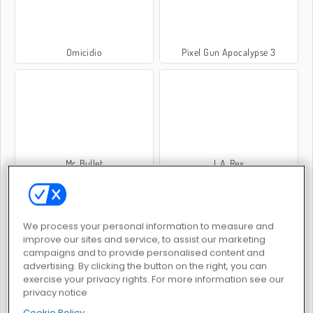
Omicidio
Pixel Gun Apocalypse 3
Mr. Bullet
L.A. Rex
We process your personal information to measure and
improve our sites and service, to assist our marketing
campaigns and to provide personalised content and
advertising. By clicking the button on the right, you can
Mafia Wars
Warscrap.io
exercise your privacy rights. For more information see our
privacy notice
Cookie Policy