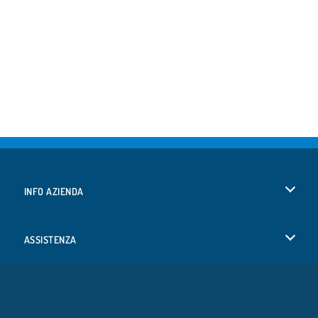
INFO AZIENDA
Condizioni di utilizzo
ASSISTENZA
La nostra tutela della privacy
Aiuto
LINGUE
Cookies