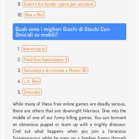
Guerre tra bande: spara per uccidere
Rex a Rio
Quali sono i migliori Giochi di Giochi Con
Omicidi su mobili?
Warscrap.io
Pixel Gun Apocalypse 3
Simulatore di crimine a Miami 3D
L.A. Rex
Omicidio
While many of these free online games are deadly serious,
there are others that are downright hilarious. Dive into the
middle of one of our funny killing games. You can torment
an obnoxious puppet or team up with a mighty dinosaur.
Find out what happens when you join a ferocious
Tyrannosaurus while he goes on a feeding frenzy through