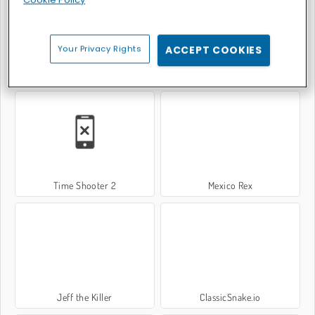
Your Privacy Rights
ACCEPT COOKIES
Guerre tra bande: spara per uccidere
Rex a Rio
Time Shooter 2
Mexico Rex
Jeff the Killer
ClassicSnake.io