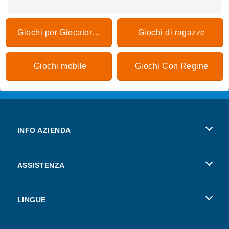
Giochi per Giocatore Singolo
Giochi di ragazze
Giochi mobile
Giochi Con Regine
INFO AZIENDA
Condizioni di utilizzo
ASSISTENZA
La nostra tutela della privacy
Aiuto
LINGUE
Cookies
Deutsch