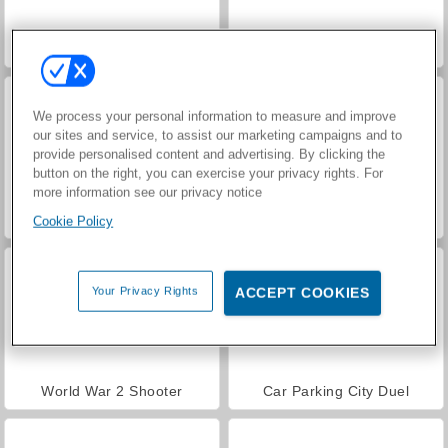
Hidden Object: Street of Secrets
VegaMix Da Vinci Puzzles
We process your personal information to measure and improve
our sites and service, to assist our marketing campaigns and to
provide personalised content and advertising. By clicking the
button on the right, you can exercise your privacy rights. For
more information see our privacy notice
Farm Merge Valley
ASMR Makeover & Makeup Studio
Cookie Policy
Your Privacy Rights
ACCEPT COOKIES
World War 2 Shooter
Car Parking City Duel