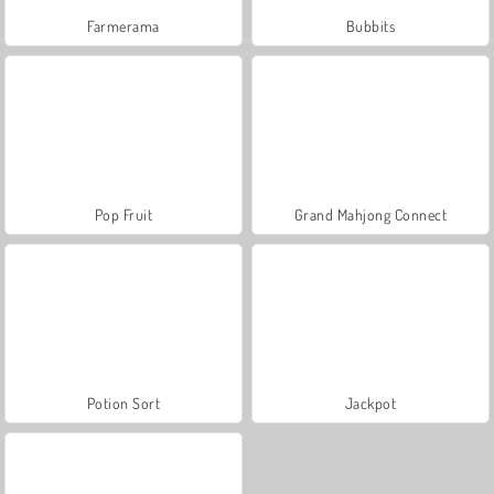
Farmerama
Bubbits
Pop Fruit
Grand Mahjong Connect
Potion Sort
Jackpot