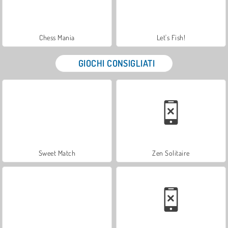
Chess Mania
Let's Fish!
GIOCHI CONSIGLIATI
Sweet Match
Zen Solitaire