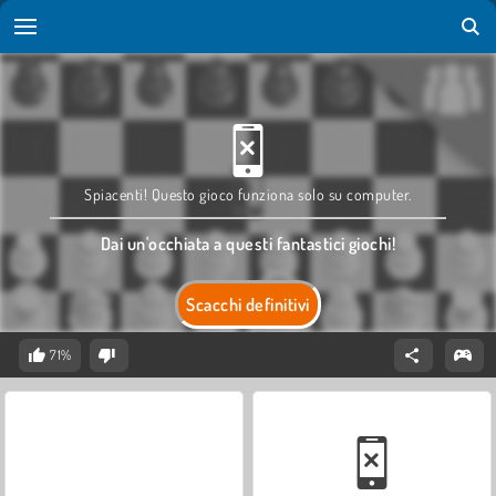
Spiacenti! Questo gioco funziona solo su computer.
Dai un'occhiata a questi fantastici giochi!
Scacchi definitivi
71%