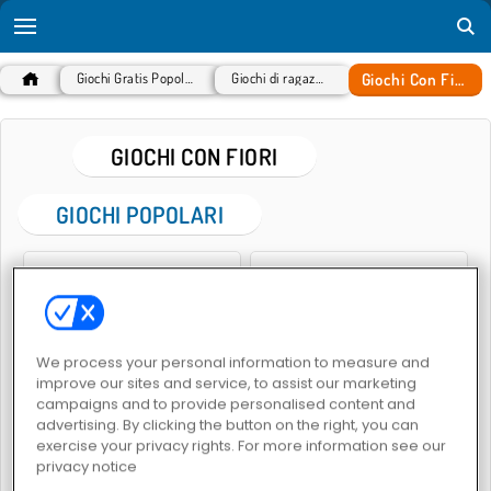
Giochi Con Fiori
Giochi Gratis Popolari
Giochi di ragazze
GIOCHI CON FIORI
GIOCHI POPOLARI
We process your personal information to measure and
improve our sites and service, to assist our marketing
Giardino fiorito match 3
Merge Flowers
campaigns and to provide personalised content and
advertising. By clicking the button on the right, you can
exercise your privacy rights. For more information see our
privacy notice