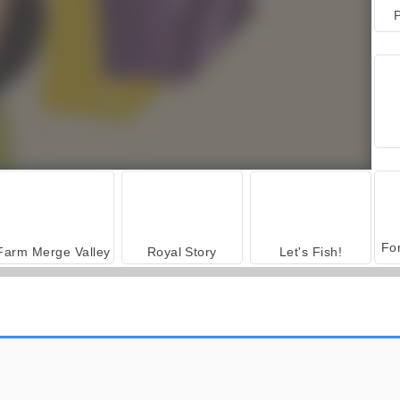
P
Farm Merge Valley
Royal Story
Let's Fish!
Car Parking City Duel
Fuga dal negozio di cioccolata