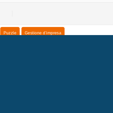
Puzzle
Gestione d'impresa
FO AZIENDA
ASSISTENZA
Condizioni di utilizzo
Consenso sui Cookie
Aiuto
 nostra tutela della privacy
Cookies
Copyright © 2026 SPIL GAMES Tutti i diritti riservati.