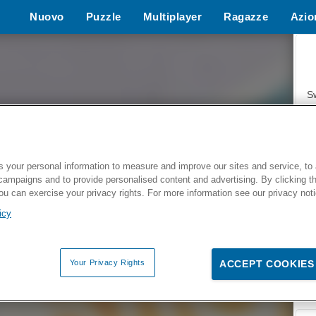
Nuovo
Puzzle
Multiplayer
Ragazze
Azio
Giochi d
S
 your personal information to measure and improve our sites and service, to 
campaigns and to provide personalised content and advertising. By clicking t
Z
you can exercise your privacy rights. For more information see our privacy not
icy
Your Privacy Rights
ACCEPT COOKIES
F