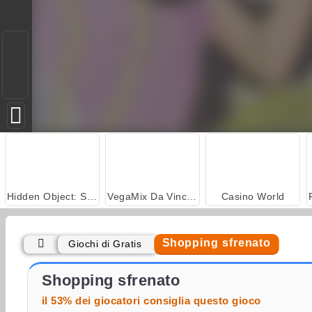
Hidden Object: Street of Secrets
VegaMix Da Vinci Puzzles
Casino World
Shopping sfrenato
Giochi di Gratis
ASMR Makeover & Makeup Studio
World War 2 Shooter
Shopping sfrenato
il 53% dei giocatori consiglia questo gioco