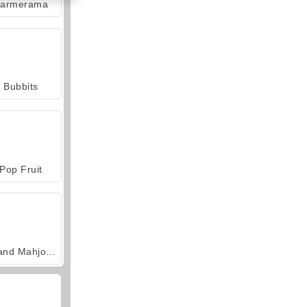
armerama
Jackpot
Bubbits
Pop Fruit
Grand Mahjong Connect
Forge of Empires