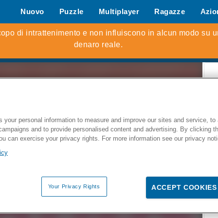
Nuovo
Puzzle
Multiplayer
Ragazze
Azio
Giochi d
S
 your personal information to measure and improve our sites and service, to 
campaigns and to provide personalised content and advertising. By clicking t
you can exercise your privacy rights. For more information see our privacy not
icy
Z
Your Privacy Rights
ACCEPT COOKIES