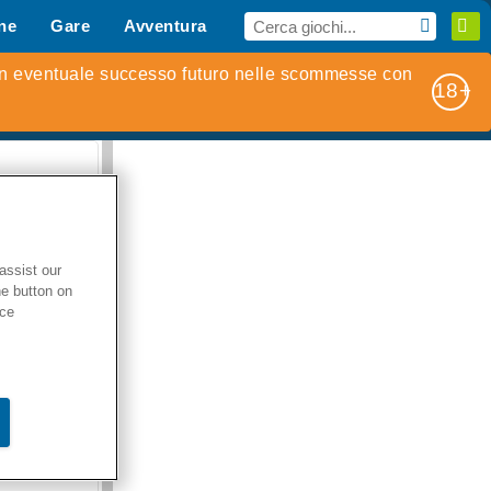
ne
Gare
Avventura
i Sport
MMO
Per te
weet Match
Potion Sort
assist our
he button on
ice
en Solitaire