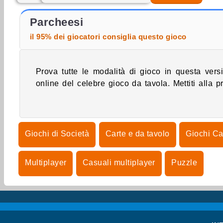
Ludo per 4 giocatori
Ludo con gli amici
Parcheesi
il 95% dei giocatori consiglia questo gioco
Prova tutte le modalità di gioco in questa vers
contro avversari da tutto il mondo, sblocca n
online del celebre gioco da tavola. Mettiti alla p
Giochi di Società
Carte e da tavolo
Giochi Ca
Multiplayer
Casuali multiplayer
Puzzle