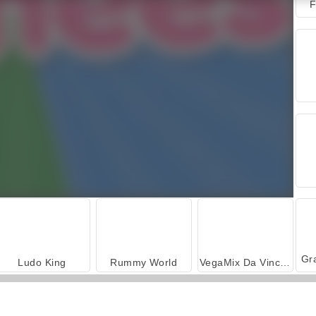
F
Ludo King
Rummy World
VegaMix Da Vinci Puzzles