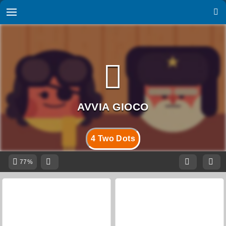
4 Two Dots
77%