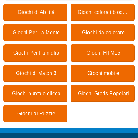
Giochi di Abilità
Giochi colora i blocchi
Giochi Per La Mente
Giochi da colorare
Giochi Per Famiglia
Giochi HTML5
Giochi di Match 3
Giochi mobile
Giochi punta e clicca
Giochi Gratis Popolari
Giochi di Puzzle