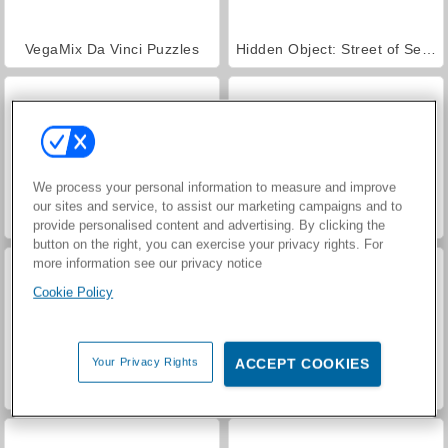
VegaMix Da Vinci Puzzles
Hidden Object: Street of Secrets
We process your personal information to measure and improve
our sites and service, to assist our marketing campaigns and to
ASMR Makeover & Makeup Studio
World War 2 Shooter
provide personalised content and advertising. By clicking the
button on the right, you can exercise your privacy rights. For
more information see our privacy notice
Cookie Policy
Your Privacy Rights
ACCEPT COOKIES
Farm Merge Valley
Car Parking City Duel