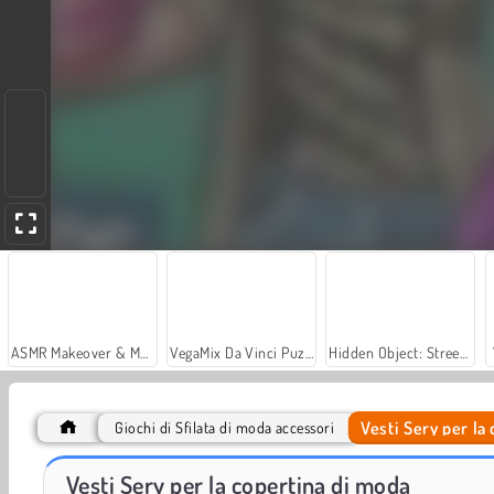
ASMR Makeover & Makeup Studio
VegaMix Da Vinci Puzzles
Hidden Object: Street of Secrets
Vesti Sery per la
Giochi di Sfilata di moda accessori
Sery giornata di shopping
Casino World
Vesti Sery per la copertina di moda