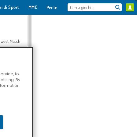
hi di Sport
MMO
Per te
Sweet Match
ervice, to
tising. By
en Solitaire
information
Farmerama