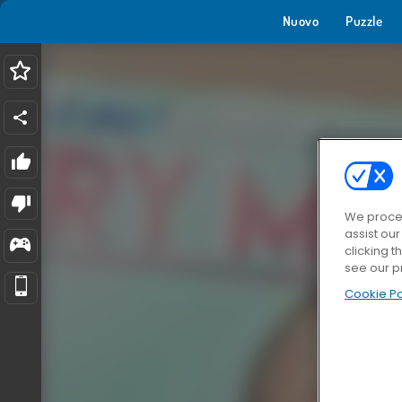
Nuovo
Puzzle
We proces
assist ou
clicking t
see our p
Cookie Po