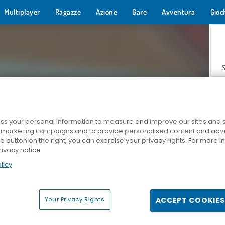
Multiplayer
Ragazze
Azione
Gare
Avventura
Gioc
s your personal information to measure and improve our sites and s
r marketing campaigns and to provide personalised content and adver
Z
he button on the right, you can exercise your privacy rights. For more 
rivacy notice
licy
Your Privacy Rights
ACCEPT COOKIES