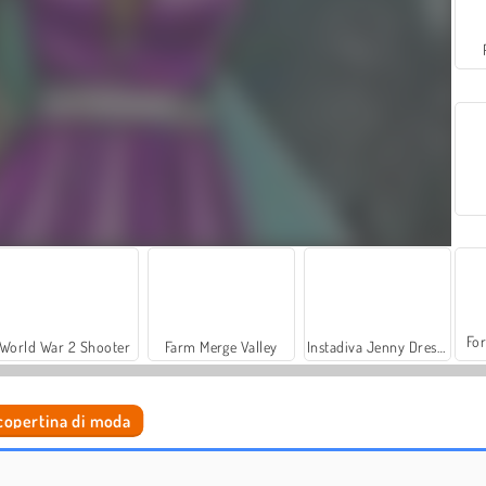
For
World War 2 Shooter
Farm Merge Valley
Instadiva Jenny Dress Up
 copertina di moda
Fashion Battle
Shopping per il servizio fotografico