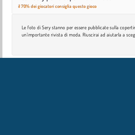
il 70% dei giocatori consiglia questo gioco
Le foto di Sery stanno per essere pubblicate sulla coperti
il completo e gli accessori ideali nelle scatole regalo presen
un'importante rivista di moda. Riuscirai ad aiutarla a sceg
Giochi Di Vestire
Ragazze
Mobile
IN
L