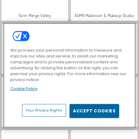
Farm Merge Valley
ASMR Makeover & Makeup Studio
We process your personal information to measure and
improve our sites and service, to assist our marketing
campaigns and to provide personalised content and
advertising. By clicking the button on the right, you can
VegaMix Da Vinci Puzzles
Hidden Object: Street of Secrets
exercise your privacy rights. For more information see our
privacy notice
Cookie Policy
Your Privacy Rights
ACCEPT COOKIES
World War 2 Shooter
Royal Story